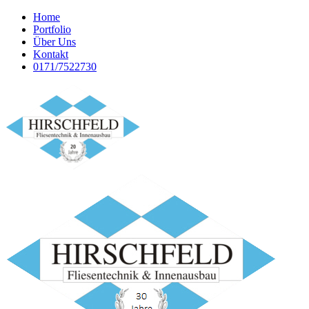
Home
Portfolio
Über Uns
Kontakt
0171/7522730